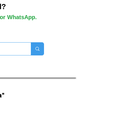
l?
 por WhatsApp.
orros disponibles

a"