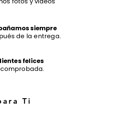
os fotos y videos
mpañamos siempre
pués de la entrega.
lientes felices
a comprobada.
para Ti