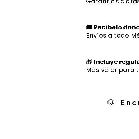
Garantías claras
🚚 Recíbelo don
Envíos a todo Mé
🎁
Incluye regal
Más valor para t
🐶 Enc