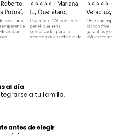
Roberto
⭐⭐⭐⭐⭐ - Mariana
⭐⭐⭐⭐⭐ - Daniela 
is Potosí,
L., Querétaro,
Veracruz, Veracru
do se esfumó
Querétaro "Al principio
"Fue una experiencia in
transparencia
pensé que sería
bichon frise llegó con t
 Mi Golden
complicado, pero la
garantías y en perfecto 
 con
atención que recibí fue de
¡Muy recomendados!".
ud y energía."
primera. Mi bichon
boloñes Miniatura llegó
con todas sus vacunas y
más adorable de lo que
imaginaba." 🐾
s al día
ntegrarse a tu familia.
e antes de elegir