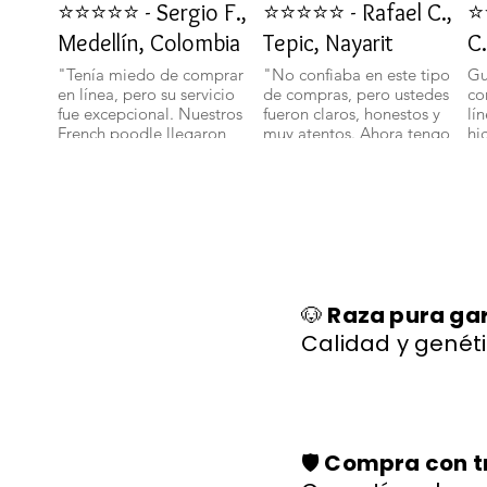
⭐⭐⭐⭐⭐ - Sergio F.,
⭐⭐⭐⭐⭐ - Rafael C.,
⭐
Medellín, Colombia
Tepic, Nayarit
C.
"Tenía miedo de comprar
"No confiaba en este tipo
Gu
en línea, pero su servicio
de compras, pero ustedes
co
fue excepcional. Nuestros
fueron claros, honestos y
lí
French poodle llegaron
muy atentos. Ahora tengo
hi
bien y con toda su
un bichon maltes que es
sa
documentación." 🐾
parte de nuestra familia."
ll
🐕✨
🐩
🐶
Raza pura ga
Calidad y genéti
🛡️
Compra con t