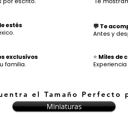
 por escrito.
Te mostram
de estés
💬 Te aco
xico.
Antes y des
os exclusivos
⭐
Miles de c
u familia.
Experienci
uentra el Tamaño Perfecto 
Miniaturas