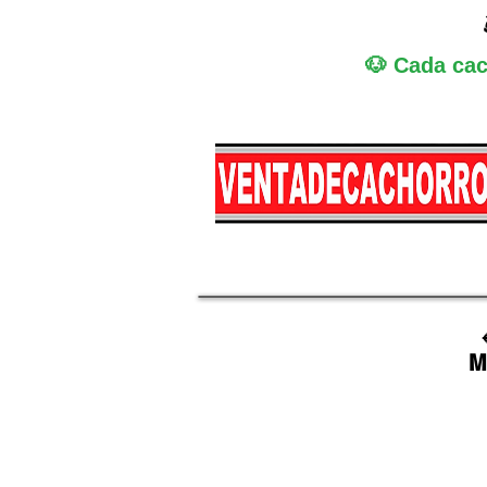
🐶 Cada cac
Miniatura
Medi
M