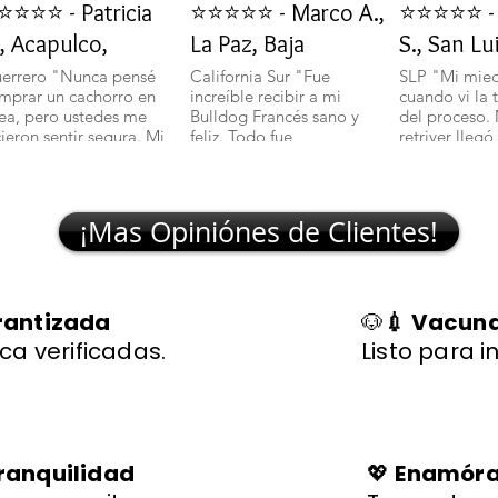
⭐⭐⭐⭐ - Patricia
⭐⭐⭐⭐⭐ - Marco A.,
⭐⭐⭐⭐⭐ - 
, Acapulco,
La Paz, Baja
S., San Lu
errero "Nunca pensé
California Sur "Fue
SLP "Mi mie
mprar un cachorro en
increíble recibir a mi
cuando vi la 
nea, pero ustedes me
Bulldog Francés sano y
del proceso.
cieron sentir segura. Mi
feliz. Todo fue
retriver llegó
lchciha es una belleza y
transparente y rápido."
excelente sal
egó con todo en orden."
🐾
¡Mas Opiniónes de Clientes!
rantizada
🐶
💉 Vacuna
ca verificadas.
Listo para i
ranquilidad
💖
Enamórat