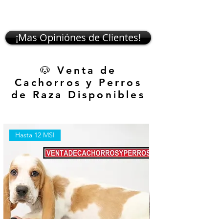
¡Mas Opiniónes de Clientes!
🐶 Venta de
Cachorros y Perros
de Raza Disponibles
Hasta 12 MSI
Hasta 12 MSI