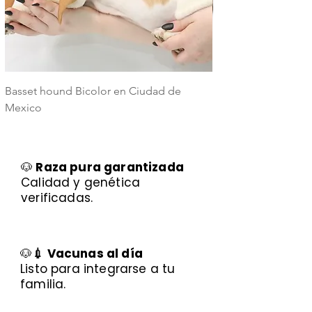
Basset hound Bicolor en Ciudad de
Basset Hound Trico
Mexico
Mexico
🐶
Raza pura garantizada
Calidad y genética
verificadas.
🐶
💉 Vacunas al día
Listo para integrarse a tu
familia.