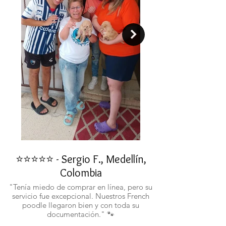
⭐⭐⭐⭐⭐ - Sergio F., Medellín,
⭐⭐⭐⭐⭐ - Rafael 
Colombia
"No confiaba en est
ustedes fueron c
"Tenía miedo de comprar en línea, pero su
atentos. Ahora ten
servicio fue excepcional. Nuestros French
poodle llegaron bien y con toda su
documentación." 🐾