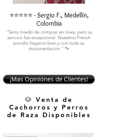
⭐⭐⭐⭐⭐ - Sergio F., Medellín,
⭐⭐⭐⭐⭐ - Rafael 
Colombia
"No confiaba en est
ustedes fueron c
"Tenía miedo de comprar en línea, pero su
atentos. Ahora ten
servicio fue excepcional. Nuestros French
poodle llegaron bien y con toda su
documentación." 🐾
¡Mas Opiniónes de Clientes!
🐶 Venta de
Cachorros y Perros
de Raza Disponibles