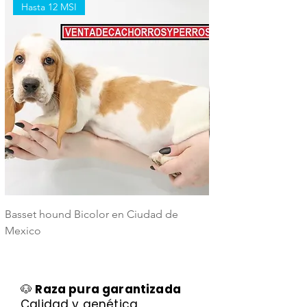
Hasta 12 MSI
Hasta 12 MSI
Basset hound Bicolor en Ciudad de
Basset Hound Trico
Mexico
Mexico
🐶
Raza pura garantizada
Calidad y genética