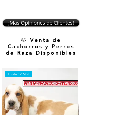
¡Mas Opiniónes de Clientes!
🐶 Venta de
Cachorros y Perros
de Raza Disponibles
Hasta 12 MSI
Hasta 12 MSI