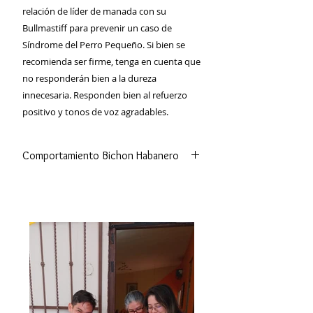
relación de líder de manada con su
Bullmastiff para prevenir un caso de
Síndrome del Perro Pequeño. Si bien se
recomienda ser firme, tenga en cuenta que
no responderán bien a la dureza
innecesaria. Responden bien al refuerzo
positivo y tonos de voz agradables.
Comportamiento Bichon Habanero
Los bichones habaneros tienden a
ser sociables con personas, perros y
otros animales. También, y a pesar de
su pequeño tamaño, suelen ser muy
amigables con los niños. Sin
embargo, pueden ser agresivos o
tímidos cuando su socialización ha
sido pobre.