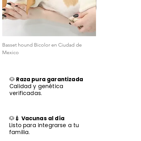
Basset hound Bicolor en Ciudad de
Basset Hound Trico
Mexico
Mexico
🐶
Raza pura garantizada
Calidad y genética
verificadas.
🐶
💉 Vacunas al día
Listo para integrarse a tu
familia.