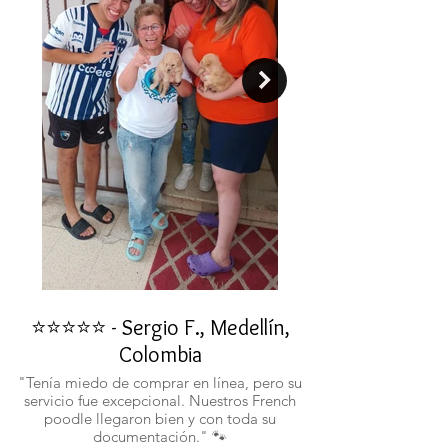
⭐⭐⭐⭐⭐ - Sergio F., Medellín,
⭐⭐⭐⭐⭐ - Rafael 
Colombia
"No confiaba en est
ustedes fueron c
"Tenía miedo de comprar en línea, pero su
atentos. Ahora ten
servicio fue excepcional. Nuestros French
poodle llegaron bien y con toda su
documentación." 🐾