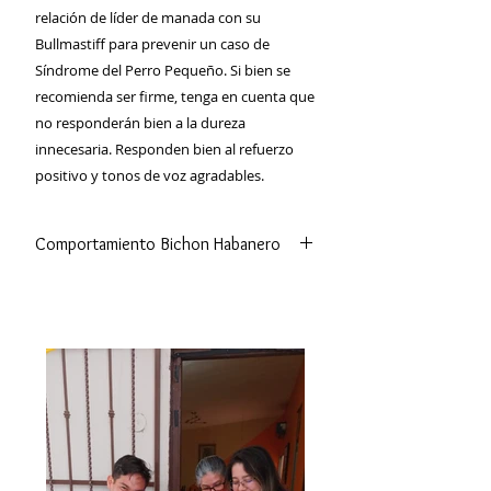
relación de líder de manada con su
Bullmastiff para prevenir un caso de
Síndrome del Perro Pequeño. Si bien se
recomienda ser firme, tenga en cuenta que
no responderán bien a la dureza
innecesaria. Responden bien al refuerzo
positivo y tonos de voz agradables.
Comportamiento Bichon Habanero
Los bichones habaneros tienden a
ser sociables con personas, perros y
otros animales. También, y a pesar de
su pequeño tamaño, suelen ser muy
amigables con los niños. Sin
embargo, pueden ser agresivos o
tímidos cuando su socialización ha
sido pobre.