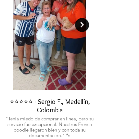
⭐⭐⭐⭐⭐ - Sergio F., Medellín,
⭐⭐⭐⭐⭐ - Rafael 
Colombia
"No confiaba en est
ustedes fueron c
"Tenía miedo de comprar en línea, pero su
atentos. Ahora ten
servicio fue excepcional. Nuestros French
poodle llegaron bien y con toda su
documentación." 🐾