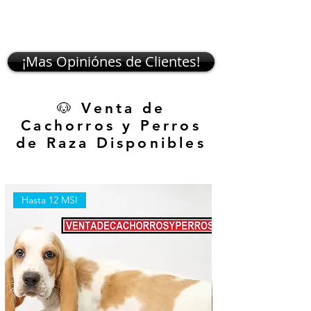
¡Mas Opiniónes de Clientes!
🐶 Venta de
Cachorros y Perros
de Raza Disponibles
Hasta 12 MSI
Hasta 12 MSI