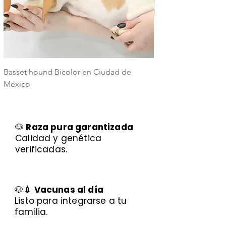
Basset hound Bicolor en Ciudad de
Basset Hound Trico
Mexico
Mexico
🐶
Raza pura garantizada
Calidad y genética
verificadas.
🐶
💉 Vacunas al día
Listo para integrarse a tu
familia.