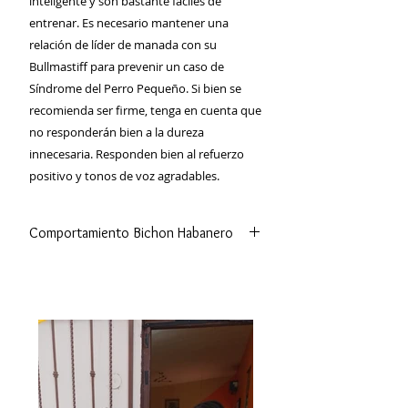
inteligente y son bastante fáciles de
entrenar. Es necesario mantener una
relación de líder de manada con su
Bullmastiff para prevenir un caso de
Síndrome del Perro Pequeño. Si bien se
recomienda ser firme, tenga en cuenta que
no responderán bien a la dureza
innecesaria. Responden bien al refuerzo
positivo y tonos de voz agradables.
Comportamiento Bichon Habanero
Los bichones habaneros tienden a
ser sociables con personas, perros y
otros animales. También, y a pesar de
su pequeño tamaño, suelen ser muy
amigables con los niños. Sin
embargo, pueden ser agresivos o
tímidos cuando su socialización ha
sido pobre.