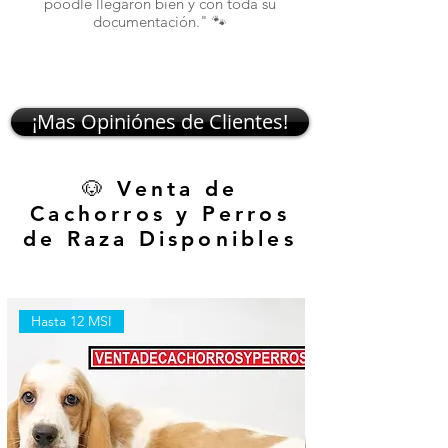
poodle llegaron bien y con toda su
documentación." 🐾
¡Mas Opiniónes de Clientes!
🐶 Venta de
Cachorros y Perros
de Raza Disponibles
Hasta 12 MSI
Hasta 12 MSI