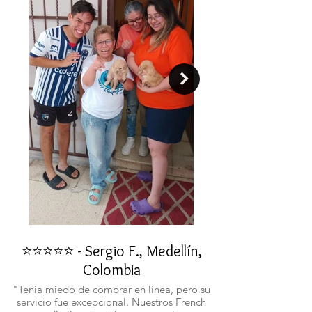
⭐⭐⭐⭐⭐ - Sergio F., Medellín,
⭐⭐⭐⭐⭐ - Rafael 
Colombia
"No confiaba en est
ustedes fueron c
"Tenía miedo de comprar en línea, pero su
atentos. Ahora ten
servicio fue excepcional. Nuestros French