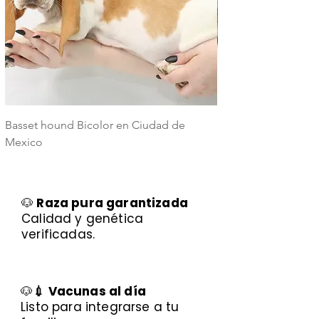
Basset hound Bicolor en Ciudad de
Basset Hound Trico
Mexico
Mexico
🐶
Raza pura garantizada
Calidad y genética
verificadas.
🐶
💉 Vacunas al día
Listo para integrarse a tu