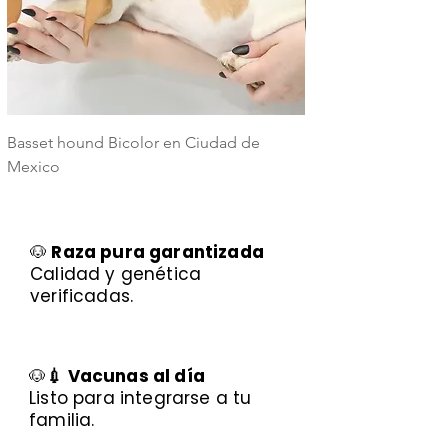
Basset hound Bicolor en Ciudad de
Basset Hound Trico
Mexico
Mexico
🐶
Raza pura garantizada
Calidad y genética
verificadas.
🐶
💉 Vacunas al día
Listo para integrarse a tu
familia.