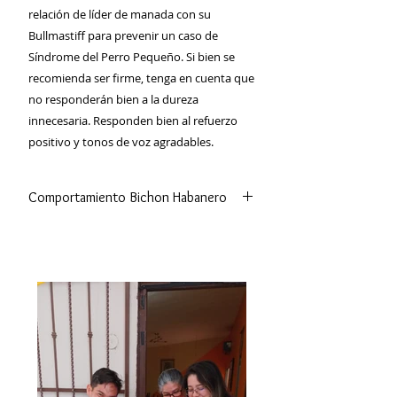
relación de líder de manada con su
Bullmastiff para prevenir un caso de
Síndrome del Perro Pequeño. Si bien se
recomienda ser firme, tenga en cuenta que
no responderán bien a la dureza
innecesaria. Responden bien al refuerzo
positivo y tonos de voz agradables.
Comportamiento Bichon Habanero
Los bichones habaneros tienden a
ser sociables con personas, perros y
otros animales. También, y a pesar de
su pequeño tamaño, suelen ser muy
amigables con los niños. Sin
embargo, pueden ser agresivos o
tímidos cuando su socialización ha
sido pobre.