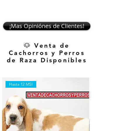
¡Mas Opiniónes de Clientes!
🐶 Venta de
Cachorros y Perros
de Raza Disponibles
Hasta 12 MSI
Hasta 12 MSI