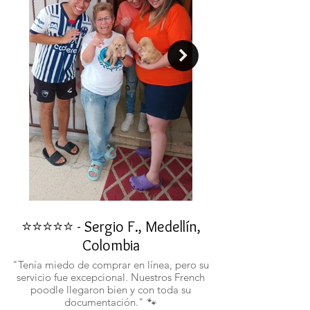
⭐⭐⭐⭐⭐ - Sergio F., Medellín,
⭐⭐⭐⭐⭐ - Rafael 
Colombia
"No confiaba en est
ustedes fueron c
"Tenía miedo de comprar en línea, pero su
atentos. Ahora ten
servicio fue excepcional. Nuestros French
poodle llegaron bien y con toda su
documentación." 🐾