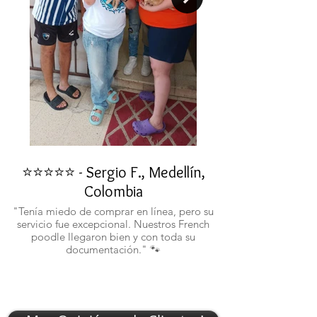
⭐⭐⭐⭐⭐ - Sergio F., Medellín,
⭐⭐⭐⭐⭐ - Rafael 
Colombia
"No confiaba en est
ustedes fueron c
"Tenía miedo de comprar en línea, pero su
atentos. Ahora ten
servicio fue excepcional. Nuestros French
poodle llegaron bien y con toda su
documentación." 🐾