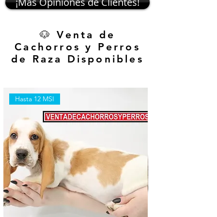
¡Mas Opiniónes de Clientes!
🐶 Venta de
Cachorros y Perros
de Raza Disponibles
Hasta 12 MSI
Hasta 12 MSI