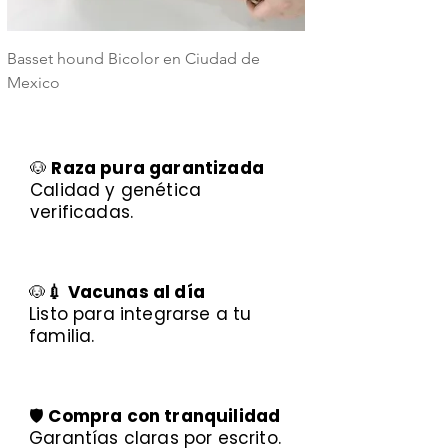
Basset hound Bicolor en Ciudad de
Basset Hound Trico
Mexico
Mexico
🐶
Raza pura garantizada
Calidad y genética
verificadas.
🐶
💉 Vacunas al día
Listo para integrarse a tu
familia.
🛡️
Compra con tranquilidad
Garantías claras por escrito.