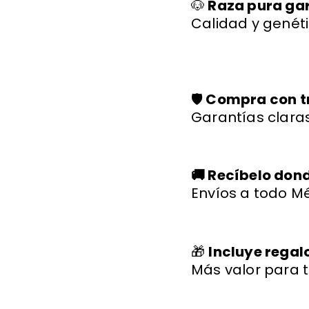
🐶
Raza pura ga
Calidad y genéti
🛡️
Compra con t
Garantías claras
🚚 Recíbelo don
Envíos a todo Mé
🎁
Incluye regal
Más valor para t