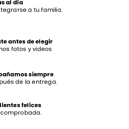
s al día
ntegrarse a tu familia.
e antes de elegir
os fotos y videos
mpañamos siempre
pués de la entrega.
lientes felices
a comprobada.