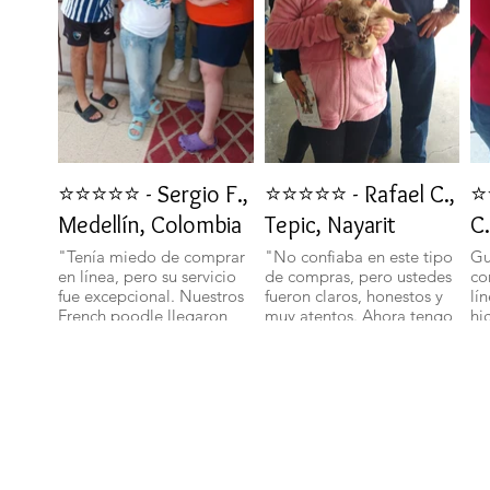
⭐⭐⭐⭐⭐ - Sergio F.,
⭐⭐⭐⭐⭐ - Rafael C.,
⭐
Medellín, Colombia
Tepic, Nayarit
C.
"Tenía miedo de comprar
"No confiaba en este tipo
Gu
en línea, pero su servicio
de compras, pero ustedes
co
fue excepcional. Nuestros
fueron claros, honestos y
lí
French poodle llegaron
muy atentos. Ahora tengo
hi
bien y con toda su
un bichon maltes que es
sa
documentación." 🐾
parte de nuestra familia."
ll
🐕✨
🐩