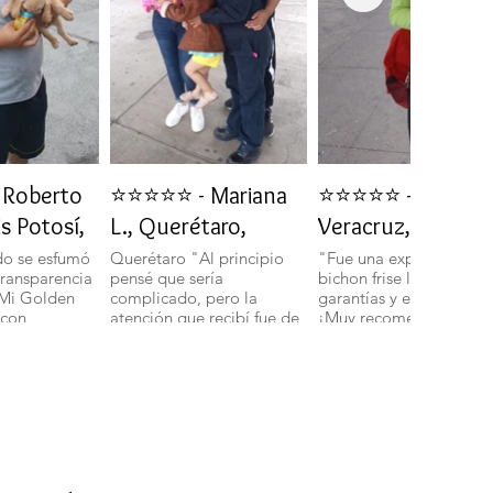
Roberto
⭐⭐⭐⭐⭐ - Mariana
⭐⭐⭐⭐⭐ - Daniela 
is Potosí,
L., Querétaro,
Veracruz, Veracru
do se esfumó
Querétaro "Al principio
"Fue una experiencia in
transparencia
pensé que sería
bichon frise llegó con t
 Mi Golden
complicado, pero la
garantías y en perfecto 
 con
atención que recibí fue de
¡Muy recomendados!".
ud y energía."
primera. Mi bichon
boloñes Miniatura llegó
con todas sus vacunas y
más adorable de lo que
imaginaba." 🐾