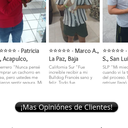
⭐⭐⭐⭐ - Patricia
⭐⭐⭐⭐⭐ - Marco A.,
⭐⭐⭐⭐⭐ - 
, Acapulco,
La Paz, Baja
S., San Lu
errero "Nunca pensé
California Sur "Fue
SLP "Mi mie
mprar un cachorro en
increíble recibir a mi
cuando vi la 
nea, pero ustedes me
Bulldog Francés sano y
del proceso.
cieron sentir segura. Mi
feliz. Todo fue
retriver llegó
lchciha es una belleza y
transparente y rápido."
excelente sal
egó con todo en orden."
🐾
¡Mas Opiniónes de Clientes!