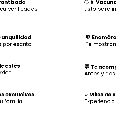
rantizada
🐶
💉 Vacuna
ca verificadas.
Listo para i
ranquilidad
💖
Enamórat
 por escrito.
Te mostram
de estés
💬 Te aco
xico.
Antes y des
os exclusivos
⭐
Miles de c
u familia.
Experienci