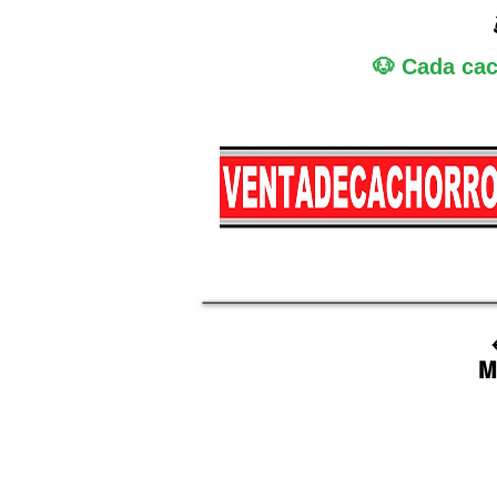
🐶 Cada cac
Miniatura
Medi
M