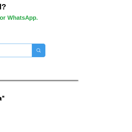
l?
 por WhatsApp.
orros disponibles

a"