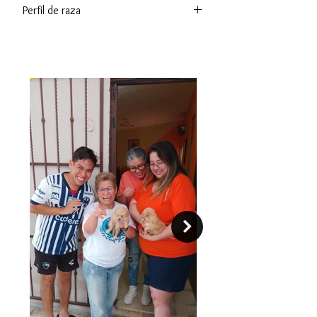
Perfil de raza
Los perros Coton de Tulear son
cachorros pequeños y felices a los
que les encanta entretener. Son
famosos por sus abrigos de algodón y
su naturaleza amable y afectuosa.
Rápidos de aprender, les encantan
los trucos y la actividad diaria
divertida en interiores y exteriores.