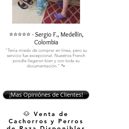
⭐⭐⭐⭐⭐ - Sergio F., Medellín,
⭐⭐⭐⭐⭐ - Rafael 
Colombia
"No confiaba en est
ustedes fueron c
"Tenía miedo de comprar en línea, pero su
atentos. Ahora ten
servicio fue excepcional. Nuestros French
poodle llegaron bien y con toda su
documentación." 🐾
¡Mas Opiniónes de Clientes!
🐶 Venta de
Cachorros y Perros
de Raza Disponibles