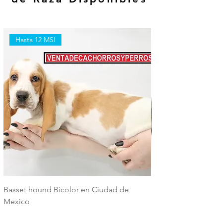
Hasta 12 MSI
Hasta 12 MSI
Basset hound Bicolor en Ciudad de
Basset Hound Trico
Mexico
Mexico