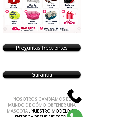
Preguntas frecuentes
Garantia
NOSOTROS CAMBIAMOS EL
MUNDO DE
CÓMO
OBTENER
UNA
MASCOTA
, NUESTRO MODELO DE
ENTREGA
RESUELVE
ESTOS