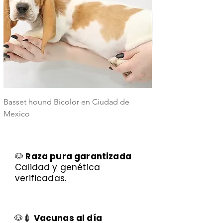
Basset hound Bicolor en Ciudad de
Basset Hound Trico
Mexico
Mexico
🐶
Raza pura garantizada
Calidad y genética
verificadas.
🐶
💉 Vacunas al día