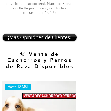
atentos. Ahora ten
servicio fue excepcional. Nuestros French
poodle llegaron bien y con toda su
documentación." 🐾
¡Mas Opiniónes de Clientes!
🐶 Venta de
Cachorros y Perros
de Raza Disponibles
Hasta 12 MSI
Hasta 12 MSI