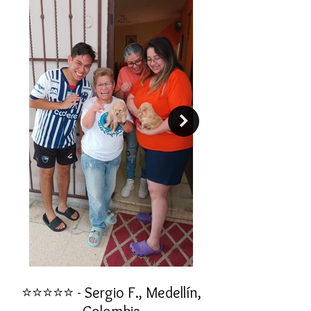
⭐⭐⭐⭐⭐ - Sergio F., Medellín,
⭐⭐⭐⭐⭐ - Rafael 