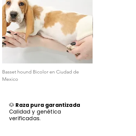
Basset hound Bicolor en Ciudad de
Basset Hound Trico
Mexico
Mexico
🐶
Raza pura garantizada
Calidad y genética
verificadas.