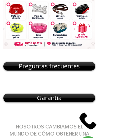
Preguntas frecuentes
Garantia
NOSOTROS CAMBIAMOS EL
MUNDO DE
CÓMO
OBTENER
UNA