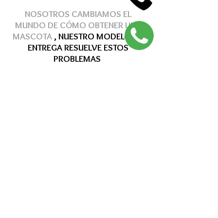
NOSOTROS CAMBIAMOS EL
MUNDO DE
CÓMO
OBTENER
UNA
MASCOTA
, NUESTRO MODELO DE
ENTREGA
RESUELVE
ESTOS
PROBLEMAS
Hasta 12 MSI
Hasta 12 MSI