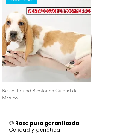
Basset hound Bicolor en Ciudad de
Basset Hound Trico
Mexico
Mexico
🐶
Raza pura garantizada
Calidad y genética