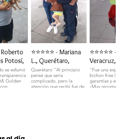
Roberto
⭐⭐⭐⭐⭐ - Mariana
⭐⭐⭐⭐⭐ - Daniela 
is Potosí,
L., Querétaro,
Veracruz, Veracru
do se esfumó
Querétaro "Al principio
"Fue una experiencia in
transparencia
pensé que sería
bichon frise llegó con t
 Mi Golden
complicado, pero la
garantías y en perfecto 
 con
atención que recibí fue de
¡Muy recomendados!".
ud y energía."
primera. Mi bichon
boloñes Miniatura llegó
con todas sus vacunas y
más adorable de lo que
imaginaba." 🐾
s al día