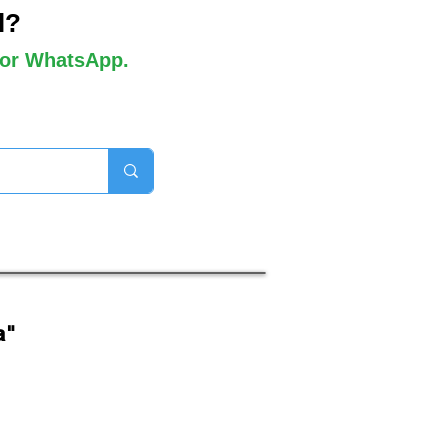
l?
 por WhatsApp.
orros disponibles

a"