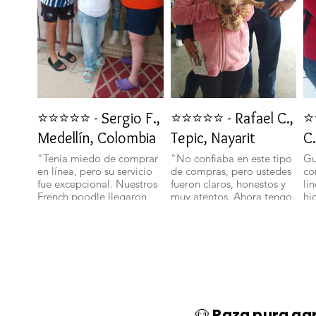
⭐⭐⭐⭐⭐ - Sergio F.,
⭐⭐⭐⭐⭐ - Rafael C.,
⭐
Medellín, Colombia
Tepic, Nayarit
C.
"Tenía miedo de comprar
"No confiaba en este tipo
Gu
en línea, pero su servicio
de compras, pero ustedes
co
fue excepcional. Nuestros
fueron claros, honestos y
lí
French poodle llegaron
muy atentos. Ahora tengo
hi
bien y con toda su
un bichon maltes que es
sa
documentación." 🐾
parte de nuestra familia."
ll
🐕✨
🐩
🐶
Raza pura ga