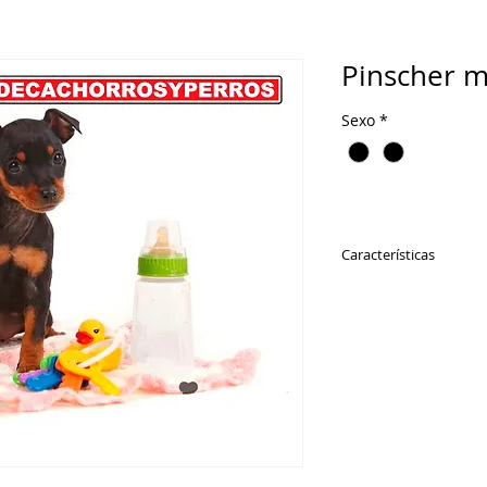
Pinscher m
Sexo
*
Características
Como antepasados ​​
alemanes marcaron 
razas asertivas y de
alemanes se vuelve
los cuidan sin impo
los convierte en ex
puede no ser una b
niños pequeños u o