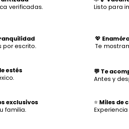
ca verificadas.
Listo para i
ranquilidad
💖
Enamórat
 por escrito.
Te mostram
de estés
💬 Te aco
xico.
Antes y des
os exclusivos
⭐
Miles de c
u familia.
Experienci