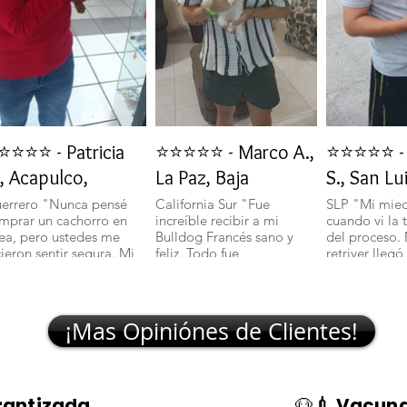
⭐⭐⭐⭐ - Patricia
⭐⭐⭐⭐⭐ - Marco A.,
⭐⭐⭐⭐⭐ - 
, Acapulco,
La Paz, Baja
S., San Lu
errero "Nunca pensé
California Sur "Fue
SLP "Mi mie
mprar un cachorro en
increíble recibir a mi
cuando vi la 
nea, pero ustedes me
Bulldog Francés sano y
del proceso.
cieron sentir segura. Mi
feliz. Todo fue
retriver llegó
lchciha es una belleza y
transparente y rápido."
excelente sal
egó con todo en orden."
🐾
¡Mas Opiniónes de Clientes!
rantizada
🐶
💉 Vacuna