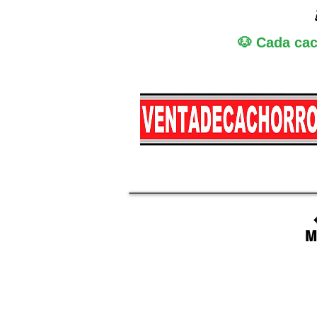
🐶 Cada cac
Miniatura
Medi
M