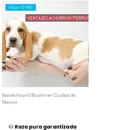
Hasta 12 MSI
Hasta 12 MSI
Basset hound Bicolor en Ciudad de
Basset Hound Trico
Mexico
Mexico
🐶
Raza pura garantizada