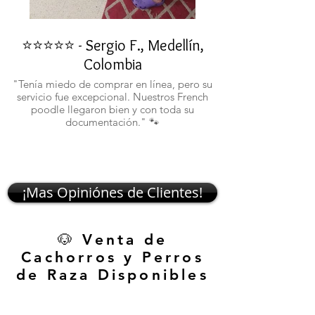
⭐⭐⭐⭐⭐ - Sergio F., Medellín,
⭐⭐⭐⭐⭐ - Rafael 
Colombia
"No confiaba en est
ustedes fueron c
"Tenía miedo de comprar en línea, pero su
atentos. Ahora ten
servicio fue excepcional. Nuestros French
poodle llegaron bien y con toda su
documentación." 🐾
¡Mas Opiniónes de Clientes!
🐶 Venta de
Cachorros y Perros
de Raza Disponibles