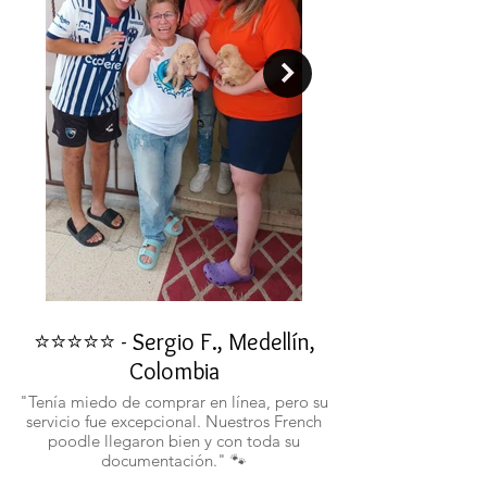
alegres.
⭐⭐⭐⭐⭐ - Sergio F., Medellín,
⭐⭐⭐⭐⭐ - Rafael 
Colombia
"No confiaba en est
ustedes fueron c
"Tenía miedo de comprar en línea, pero su
atentos. Ahora ten
servicio fue excepcional. Nuestros French
poodle llegaron bien y con toda su
documentación." 🐾