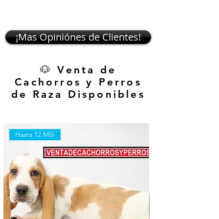
¡Mas Opiniónes de Clientes!
🐶 Venta de
Cachorros y Perros
de Raza Disponibles
Hasta 12 MSI
Hasta 12 MSI