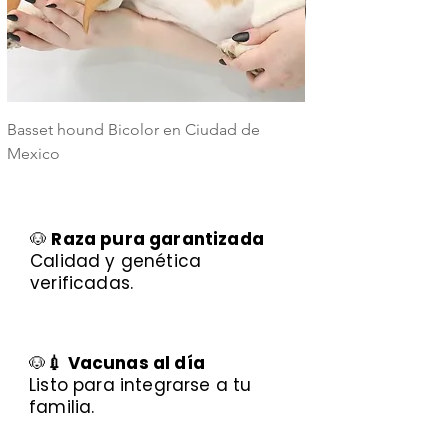
Basset hound Bicolor en Ciudad de
Basset Hound Trico
Mexico
Mexico
🐶
Raza pura garantizada
Calidad y genética
verificadas.
🐶
💉 Vacunas al día
Listo para integrarse a tu
familia.