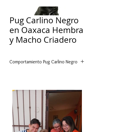
Pug Carlino Negro
en Oaxaca Hembra
y Macho Criadero
Comportamiento Pug Carlino Negro
Alegre, sociable y despierto son tres
de los principales comportamientos
en la raza Pug, pero ninguno de los
tres los presenta en estado de
reposo. Generalmente el can Pug se
muestra de gesto triste, cansado e
inactivo, pero sus acciones son
contrarias a esto y mantienen gran
parte del día activo, le gusta estar en
compañía de otros y están siempre