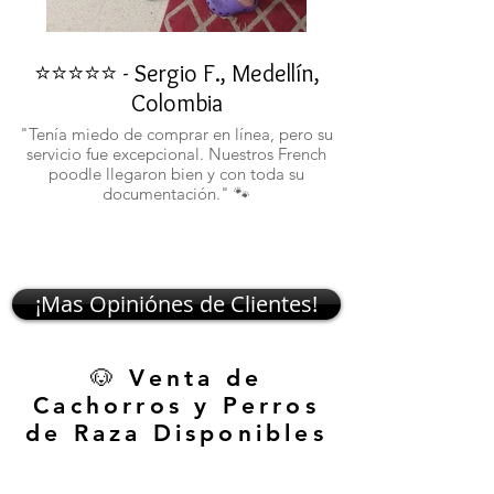
⭐⭐⭐⭐⭐ - Sergio F., Medellín,
⭐⭐⭐⭐⭐ - Rafael 
Colombia
"No confiaba en est
ustedes fueron c
"Tenía miedo de comprar en línea, pero su
atentos. Ahora ten
servicio fue excepcional. Nuestros French
poodle llegaron bien y con toda su
documentación." 🐾
¡Mas Opiniónes de Clientes!
🐶 Venta de
Cachorros y Perros
de Raza Disponibles