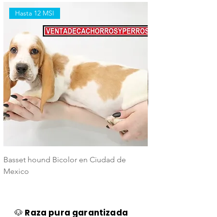
Hasta 12 MSI
Hasta 12 MSI
Basset hound Bicolor en Ciudad de
Basset Hound Trico
Mexico
Mexico
🐶
Raza pura garantizada