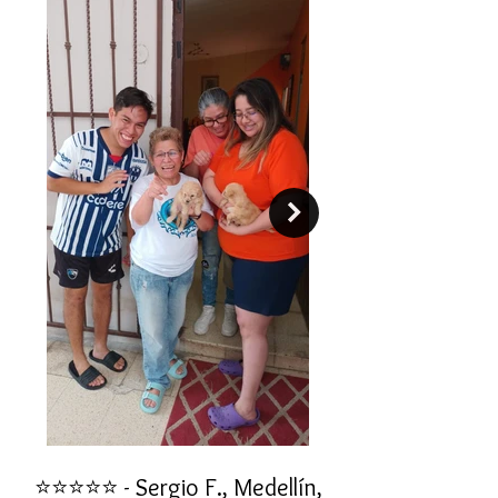
desde cachorro.
⭐⭐⭐⭐⭐ - Sergio F., Medellín,
⭐⭐⭐⭐⭐ - Rafael 