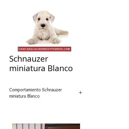
Schnauzer
miniatura Blanco
Comportamiento Schnauzer
miniatura Blanco
El
schnauzer
es una raza canina con
un temperamento bastante fuerte en
cualquiera de sus tres tamaños, por
lo que necesita una educación firme