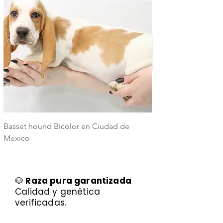
Basset hound Bicolor en Ciudad de
Basset Hound Trico
Mexico
Mexico
🐶
Raza pura garantizada
Calidad y genética
verificadas.