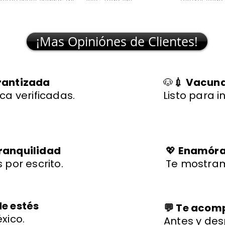
lchciha es una belleza y
transparente y rápido."
excelente sal
egó con todo en orden."
🐾
¡Mas Opiniónes de Clientes!
rantizada
🐶
💉 Vacuna
ca verificadas.
Listo para i
ranquilidad
💖
Enamórat
 por escrito.
Te mostram
de estés
💬 Te aco
xico.
Antes y des