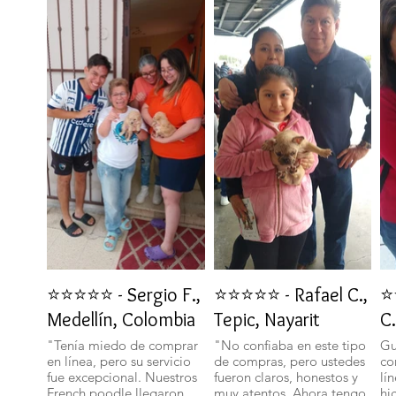
⭐⭐⭐⭐⭐ - Sergio F.,
⭐⭐⭐⭐⭐ - Rafael C.,
⭐
Medellín, Colombia
Tepic, Nayarit
C.
"Tenía miedo de comprar
"No confiaba en este tipo
Gu
en línea, pero su servicio
de compras, pero ustedes
co
fue excepcional. Nuestros
fueron claros, honestos y
lí
French poodle llegaron
muy atentos. Ahora tengo
hi