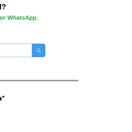
l?
 por WhatsApp.
orros disponibles

a"