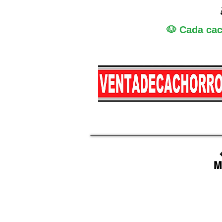
🐶 Cada cac
Miniatura
Medi
M