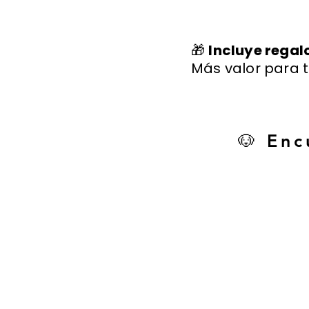
🎁
Incluye regal
Más valor para t
🐶 Enc