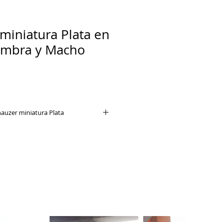
miniatura Plata en
embra y Macho
uzer miniatura Plata
raza canina con un
nte fuerte en cualquiera de sus
o que necesita una educación
o.