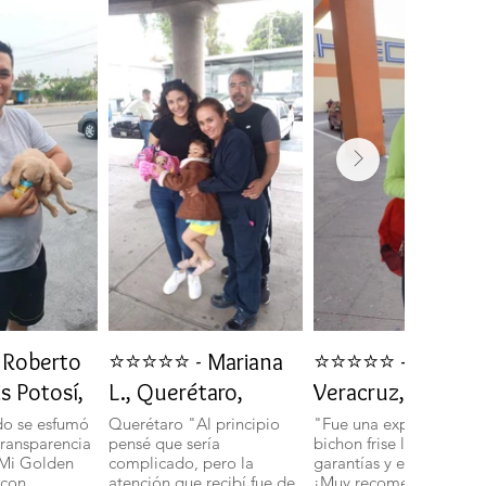
Roberto
⭐⭐⭐⭐⭐ - Mariana
⭐⭐⭐⭐⭐ - Daniela 
is Potosí,
L., Querétaro,
Veracruz, Veracru
do se esfumó
Querétaro "Al principio
"Fue una experiencia in
transparencia
pensé que sería
bichon frise llegó con t
 Mi Golden
complicado, pero la
garantías y en perfecto 
 con
atención que recibí fue de
¡Muy recomendados!".