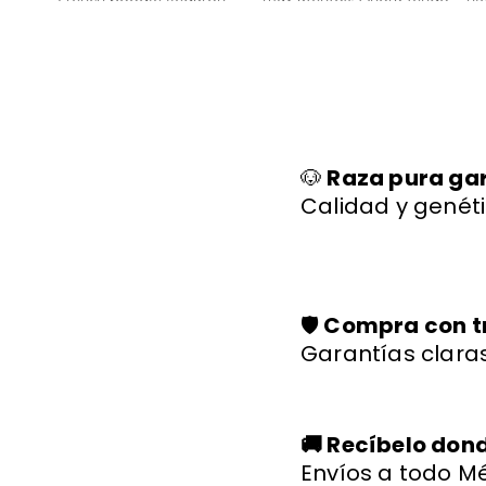
bien y con toda su
un bichon maltes que es
sa
documentación." 🐾
parte de nuestra familia."
ll
🐕✨
🐩
🐶
Raza pura ga
Calidad y genéti
🛡️
Compra con t
Garantías claras
🚚 Recíbelo don
Envíos a todo Mé