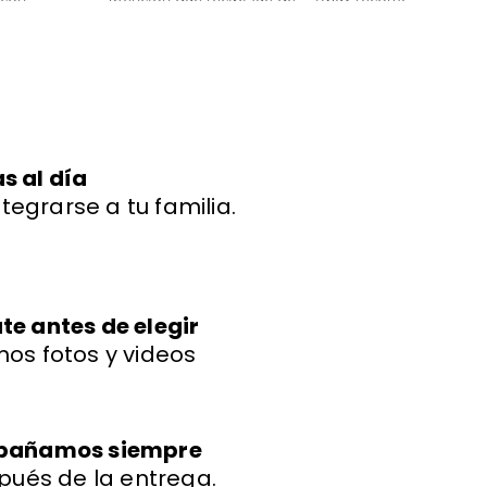
ud y energía."
primera. Mi bichon
boloñes Miniatura llegó
con todas sus vacunas y
más adorable de lo que
imaginaba." 🐾
s al día
ntegrarse a tu familia.
e antes de elegir
os fotos y videos
mpañamos siempre
pués de la entrega.