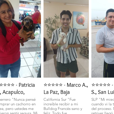
⭐⭐⭐⭐ - Patricia
⭐⭐⭐⭐⭐ - Marco A.,
⭐⭐⭐⭐⭐ - 
, Acapulco,
La Paz, Baja
S., San Lu
errero "Nunca pensé
California Sur "Fue
SLP "Mi mie
mprar un cachorro en
increíble recibir a mi
cuando vi la 
nea, pero ustedes me
Bulldog Francés sano y
del proceso.
cieron sentir segura. Mi
feliz. Todo fue
retriver llegó