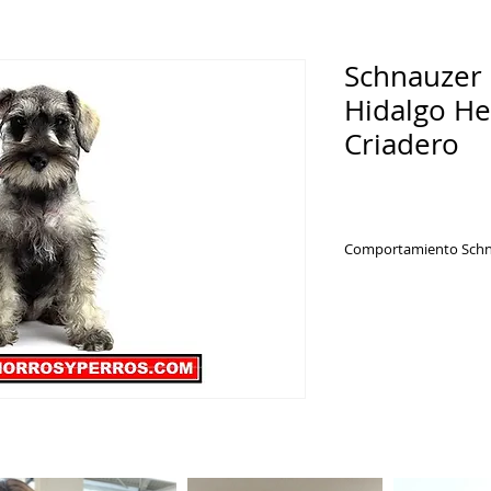
Schnauzer 
Hidalgo H
Criadero
Comportamiento Schna
El
schnauzer
es una 
temperamento basta
tres tamaños, por l
firme desde cachorr