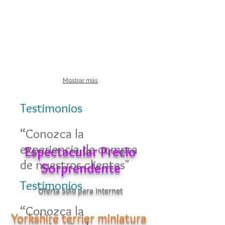
Mostrar más
Testimonios
“Conozca la
experiencia de compra
Espectacular Precio
de nuestros clientes"
Sorprendente
Testimonios
Oferta Solo para Internet
“Conozca la
Yorkshire terrier miniatura