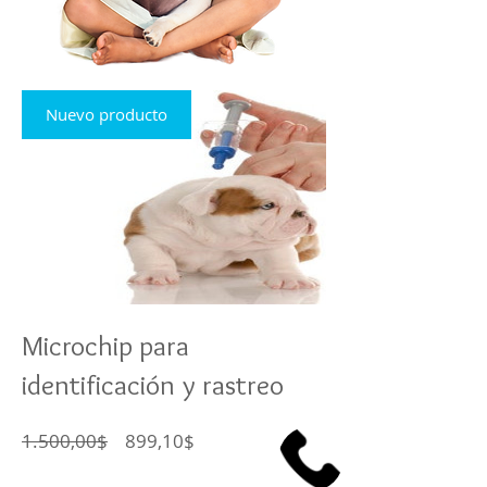
Nuevo producto
Microchip para
identificación y rastreo
Precio
Precio
1.500,00$
899,10$
de