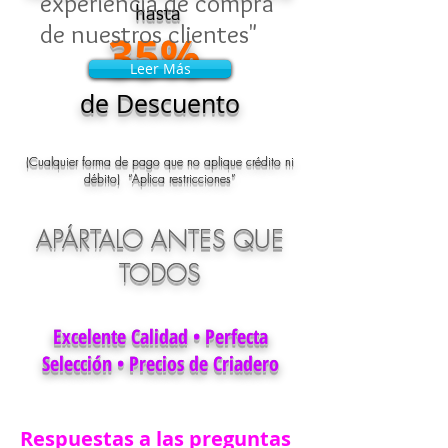
experiencia de compra
hasta
de nuestros clientes"
35%
Leer Más
Leer Más
de Descuento
(Cualquier forma de pago que no aplique crédito ni
débito) “Aplica restricciones”
APÁRTALO ANTES QUE
TODOS
Excelente Calidad • Perfecta
Selección • Precios de Criadero
Respuestas a las preguntas