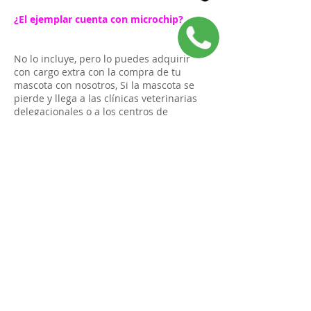
oferta
¿El ejemplar cuenta con microchip?
No lo incluye, pero lo puedes adquirir
con cargo extra con la compra de tu
mascota con nosotros, Si la mascota se
pierde y llega a las clínicas veterinarias
delegacionales o a los centros de
atención canina, a través de estos
controles se ubicará de forma rápida a
los dueños responsables que deberán
reclamarlo.
Evita el sufrimiento de tu mascota,
aumentando la posibilidad de localizarla
en caso de robo o extravio con el
microchip.
disponible
Tiempo de envío 1 - 3 días de este
dispositivo.