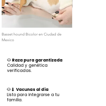
Basset hound Bicolor en Ciudad de
Basset Hound Trico
Mexico
Mexico
🐶
Raza pura garantizada
Calidad y genética
verificadas.
🐶
💉 Vacunas al día
Listo para integrarse a tu
familia.