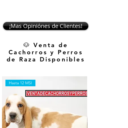
¡Mas Opiniónes de Clientes!
🐶 Venta de
Cachorros y Perros
de Raza Disponibles
Hasta 12 MSI
Hasta 12 MSI