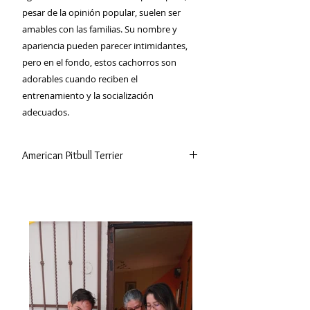
pesar de la opinión popular, suelen ser
amables con las familias. Su nombre y
apariencia pueden parecer intimidantes,
pero en el fondo, estos cachorros son
adorables cuando reciben el
entrenamiento y la socialización
adecuados.
American Pitbull Terrier
El carácter del Pit Bull se caracteriza
por la estabilidad emocional, la
tolerancia con los niños, la
afectuosidad con la familia, la no
sociabilidad con los extraños que
considere peligrosos, la aptitud para
la guardia y la dominancia con otros
perros.