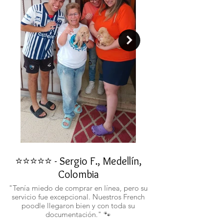
⭐⭐⭐⭐⭐ - Sergio F., Medellín,
⭐⭐⭐⭐⭐ - Rafael 
Colombia
"No confiaba en est
ustedes fueron c
"Tenía miedo de comprar en línea, pero su
atentos. Ahora ten
servicio fue excepcional. Nuestros French
poodle llegaron bien y con toda su
documentación." 🐾