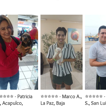
⭐⭐⭐⭐ - Patricia
⭐⭐⭐⭐⭐ - Marco A.,
⭐⭐⭐⭐⭐ - 
, Acapulco,
La Paz, Baja
S., San Lu