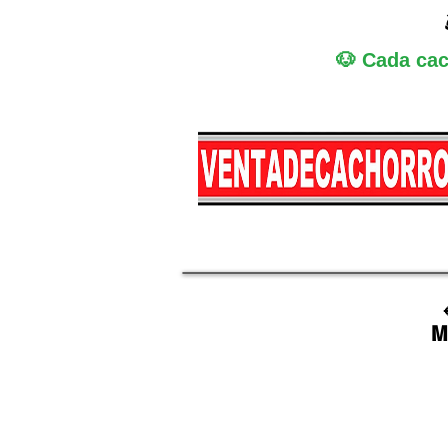
🐶 Cada cac
Miniatura
Medi
M