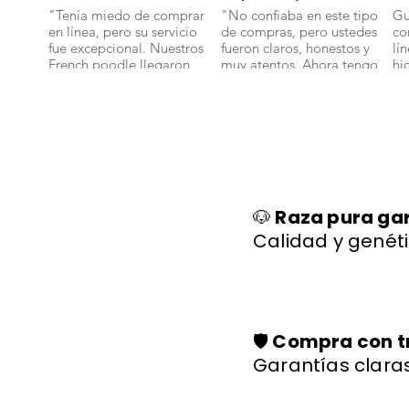
"Tenía miedo de comprar
"No confiaba en este tipo
Gu
en línea, pero su servicio
de compras, pero ustedes
co
fue excepcional. Nuestros
fueron claros, honestos y
lí
French poodle llegaron
muy atentos. Ahora tengo
hi
bien y con toda su
un bichon maltes que es
sa
documentación." 🐾
parte de nuestra familia."
ll
🐕✨
🐩
🐶
Raza pura ga
Calidad y genéti
🛡️
Compra con t
Garantías claras