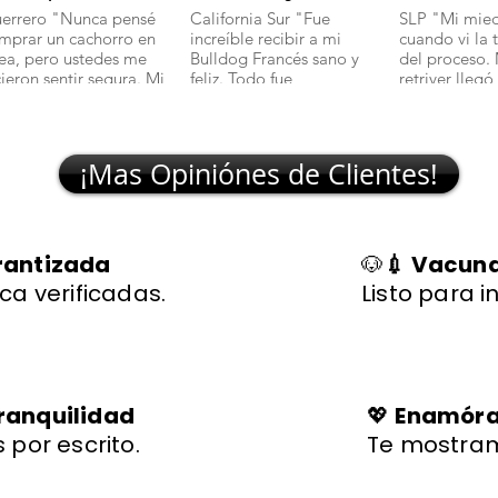
errero "Nunca pensé
California Sur "Fue
SLP "Mi mie
mprar un cachorro en
increíble recibir a mi
cuando vi la 
nea, pero ustedes me
Bulldog Francés sano y
del proceso.
cieron sentir segura. Mi
feliz. Todo fue
retriver llegó
lchciha es una belleza y
transparente y rápido."
excelente sal
egó con todo en orden."
🐾
¡Mas Opiniónes de Clientes!
rantizada
🐶
💉 Vacuna
ca verificadas.
Listo para i
ranquilidad
💖
Enamórat
 por escrito.
Te mostram