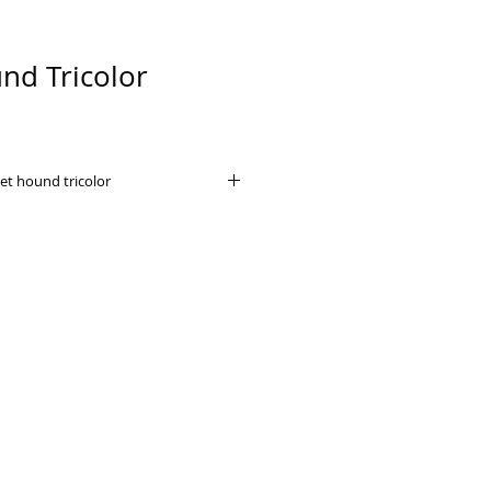
nd Tricolor
t hound tricolor
migable, fácil de llevar.
ban en grupo, tienden a ser
rros y otras mascotas en
stá orientado a la gente y se lleva
Son inteligentes, no son fáciles
 son obstinados