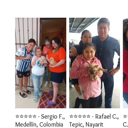
⭐⭐⭐⭐⭐ - Sergio F.,
⭐⭐⭐⭐⭐ - Rafael C.,
⭐
Medellín, Colombia
Tepic, Nayarit
C.