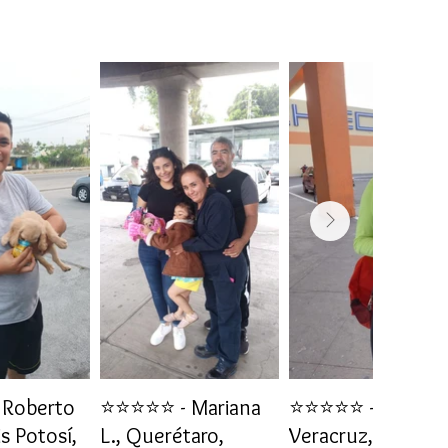
Roberto
⭐⭐⭐⭐⭐ - Mariana
⭐⭐⭐⭐⭐ - Daniela 
is Potosí,
L., Querétaro,
Veracruz, Veracru