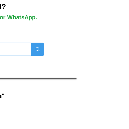
l?
 por WhatsApp.
orros disponibles

a"