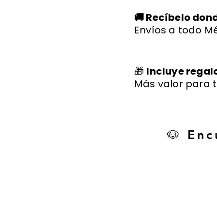
🚚 Recíbelo don
Envíos a todo Mé
🎁
Incluye regal
Más valor para t
🐶 Enc