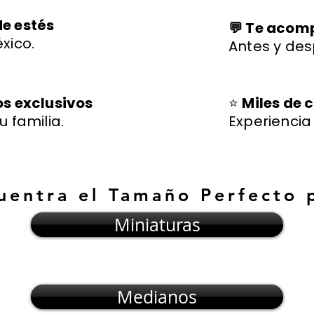
de estés
💬 Te aco
xico.
Antes y des
os exclusivos
⭐
Miles de c
u familia.
Experienci
uentra el Tamaño Perfecto 
Miniaturas
Medianos