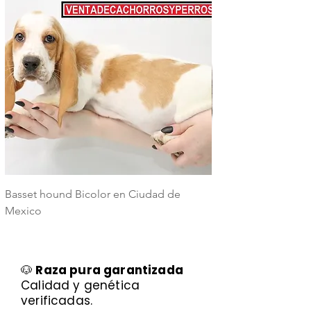
Basset hound Bicolor en Ciudad de
Basset Hound Trico
Mexico
Mexico
🐶
Raza pura garantizada
Calidad y genética
verificadas.