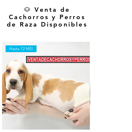
🐶 Venta de
Cachorros y Perros
de Raza Disponibles
Hasta 12 MSI
Hasta 12 MSI