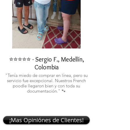
⭐⭐⭐⭐⭐ - Sergio F., Medellín,
⭐⭐⭐⭐⭐ - Rafael 
Colombia
"No confiaba en est
ustedes fueron c
"Tenía miedo de comprar en línea, pero su
atentos. Ahora ten
servicio fue excepcional. Nuestros French
poodle llegaron bien y con toda su
documentación." 🐾
¡Mas Opiniónes de Clientes!