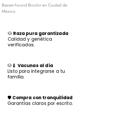
Basset hound Bicolor en Ciudad de
Basset Hound Trico
Mexico
Mexico
🐶
Raza pura garantizada
Calidad y genética
verificadas.
🐶
💉 Vacunas al día
Listo para integrarse a tu
familia.
🛡️
Compra con tranquilidad
Garantías claras por escrito.