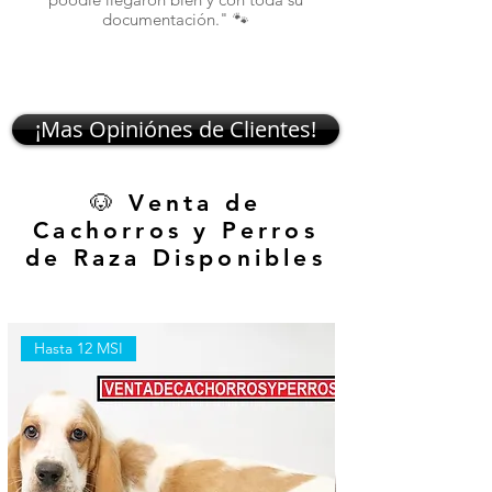
documentación." 🐾
¡Mas Opiniónes de Clientes!
🐶 Venta de
Cachorros y Perros
de Raza Disponibles
Hasta 12 MSI
Hasta 12 MSI