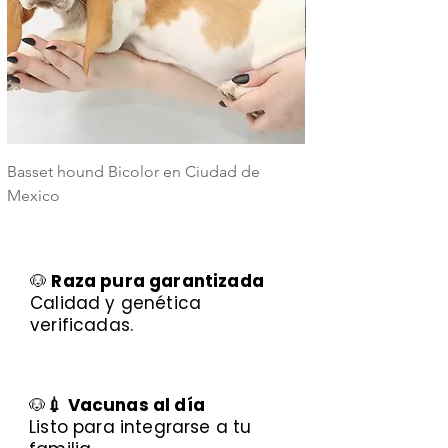
Basset hound Bicolor en Ciudad de
Basset Hound Trico
Mexico
Mexico
🐶
Raza pura garantizada
Calidad y genética
verificadas.
🐶
💉 Vacunas al día
Listo para integrarse a tu