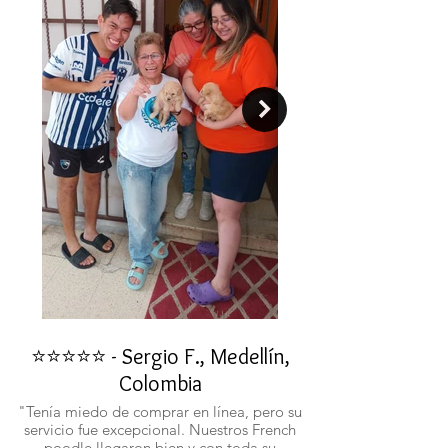
⭐⭐⭐⭐⭐ - Sergio F., Medellín,
⭐⭐⭐⭐⭐ - Rafael 
Colombia
"No confiaba en est
ustedes fueron c
"Tenía miedo de comprar en línea, pero su
atentos. Ahora ten
servicio fue excepcional. Nuestros French
poodle llegaron bien y con toda su