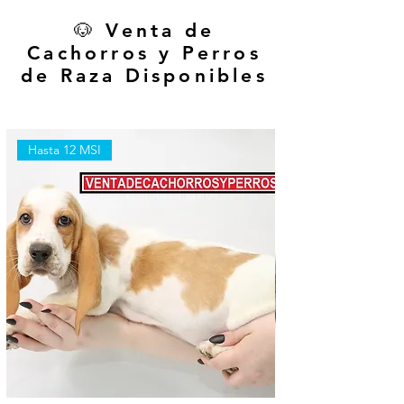
🐶 Venta de
Cachorros y Perros
de Raza Disponibles
Hasta 12 MSI
Hasta 12 MSI