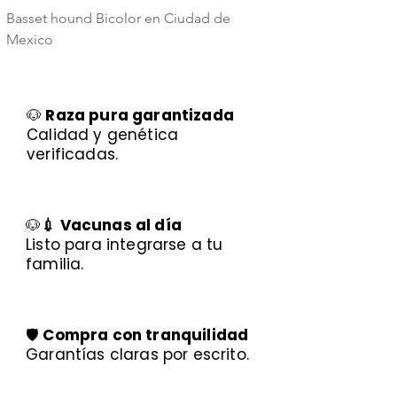
Basset hound Bicolor en Ciudad de
Basset Hound Trico
Mexico
Mexico
🐶
Raza pura garantizada
Calidad y genética
verificadas.
🐶
💉 Vacunas al día
Listo para integrarse a tu
familia.
🛡️
Compra con tranquilidad
Garantías claras por escrito.