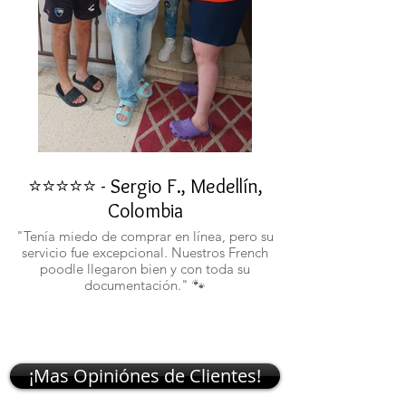
⭐⭐⭐⭐⭐ - Sergio F., Medellín,
⭐⭐⭐⭐⭐ - Rafael 
Colombia
"No confiaba en est
ustedes fueron c
"Tenía miedo de comprar en línea, pero su
atentos. Ahora ten
servicio fue excepcional. Nuestros French
poodle llegaron bien y con toda su
documentación." 🐾
¡Mas Opiniónes de Clientes!