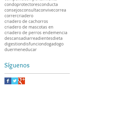
condoprotectores
conducta
consejos
consulta
convive
correa
correr
criadero
criadero de cachorros
criadero de mascotas en
criadero de perros en
demencia
descansa
diarrea
dientes
dieta
digestion
disfuncion
doga
dogo
duermen
educar
Síguenos