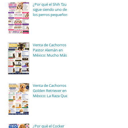
¿Por qué el Shih Tzu
sigue siendo uno de
los perros pequeños
más adorables y
queridos del mundo?
🐶👑✨
ad
Venta de Cachorros
Pastor Alemán en
México: Mucho Más
Que Un Perro
Guardián 🐶🖤
Venta de Cachorros
Golden Retriever en
México: La Raza Que
Conquista Familias
Enteras 🐶💛
¿Por qué el Cocker