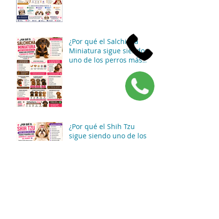
¿Por qué el Salchicha
Miniatura sigue siendo
uno de los perros más
divertidos y queridos del
mundo? 🐶🌭✨
¿Por qué el Shih Tzu
sigue siendo uno de los
perros pequeños más
adorables y queridos del
mundo? 🐶👑✨
Venta de Cachorros