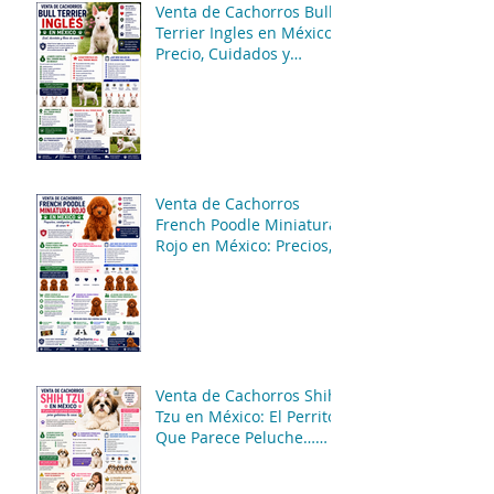
Venta de Cachorros Bull
Terrier Ingles en México:
Precio, Cuidados y
Consejos para una
Compra Segura
Venta de Cachorros
French Poodle Miniatura
Rojo en México: Precios,
Características y
Consejos de Compra
Venta de Cachorros Shih
Tzu en México: El Perrito
Que Parece Peluche…
Pero Gobierna La Casa 😂
🐶