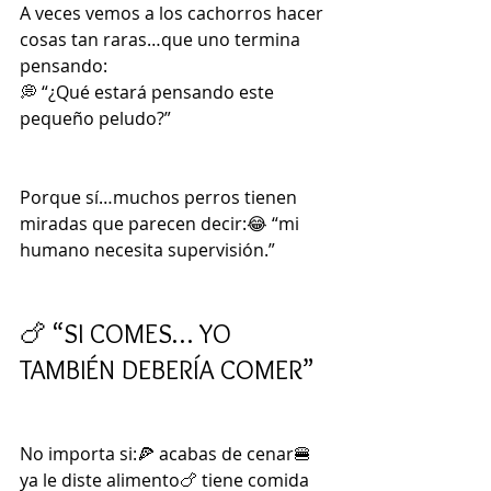
A veces vemos a los cachorros hacer 
cosas tan raras…que uno termina 
pensando:
💭 “¿Qué estará pensando este 
pequeño peludo?”
Porque sí…muchos perros tienen 
miradas que parecen decir:😂 “mi 
humano necesita supervisión.”
🍗 “SI COMES… YO 
TAMBIÉN DEBERÍA COMER”
No importa si:🍕 acabas de cenar🍔 
ya le diste alimento🍗 tiene comida 