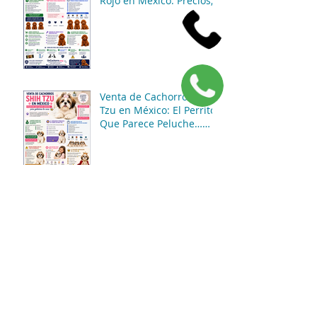
Rojo en México: Precios,
Características y
Consejos de Compra
Venta de Cachorros Shih
Tzu en México: El Perrito
Que Parece Peluche…
Pero Gobierna La Casa 😂
🐶
¿Por qué el Salchicha
Miniatura sigue siendo
uno de los perros más
divertidos y queridos del
mundo? 🐶🌭✨