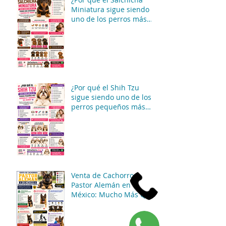
Miniatura sigue siendo
uno de los perros más
divertidos y queridos del
mundo? 🐶🌭✨
¿Por qué el Shih Tzu
sigue siendo uno de los
perros pequeños más
adorables y queridos del
mundo? 🐶👑✨
Venta de Cachorros
Pastor Alemán en
México: Mucho Más Que
Un Perro Guardián 🐶🖤