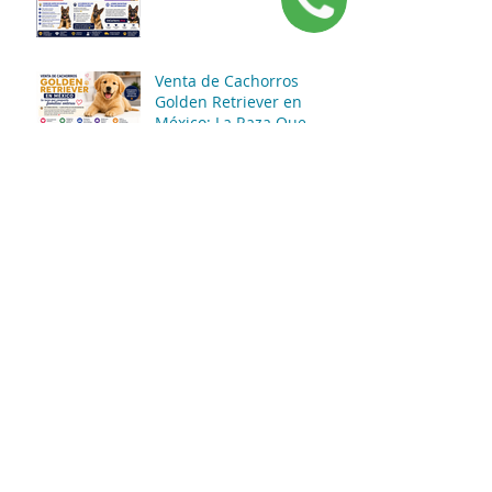
Venta de Cachorros
Golden Retriever en
México: La Raza Que
Conquista Familias
Enteras 🐶💛
¿Por qué el Cocker
Spaniel sigue siendo uno
de los perros familiares
más queridos del
mundo? 🐶❤️✨
Venta de Cachorros
Chihuahua en México: Lo