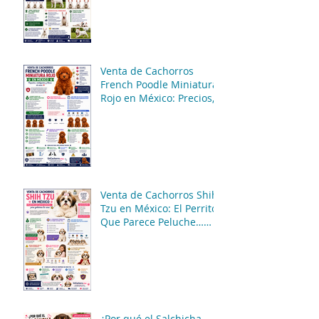
Compra Segura
Venta de Cachorros
French Poodle Miniatura
Rojo en México: Precios,
Características y
Consejos de Compra
Venta de Cachorros Shih
Tzu en México: El Perrito
Que Parece Peluche…
Pero Gobierna La Casa 😂
🐶
¿Por qué el Salchicha