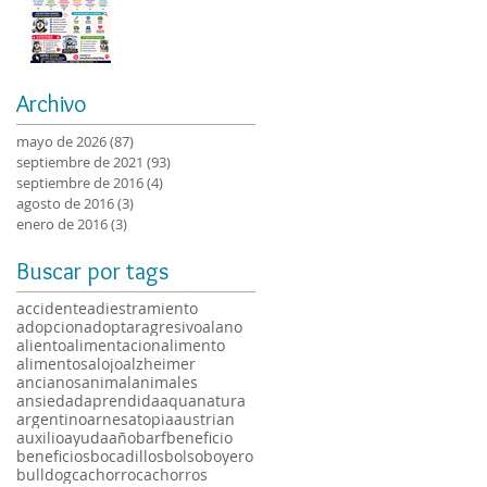
perros más
impresionantes del
mundo? 🐶❄️🐺
Archivo
mayo de 2026
(87)
87 entradas
septiembre de 2021
(93)
93 entradas
septiembre de 2016
(4)
4 entradas
agosto de 2016
(3)
3 entradas
enero de 2016
(3)
3 entradas
Buscar por tags
accidente
adiestramiento
adopcion
adoptar
agresivo
alano
aliento
alimentacion
alimento
alimentos
alojo
alzheimer
ancianos
animal
animales
ansiedad
aprendida
aquanatura
argentino
arnes
atopia
austrian
auxilio
ayuda
año
barf
beneficio
beneficios
bocadillos
bolso
boyero
bulldog
cachorro
cachorros