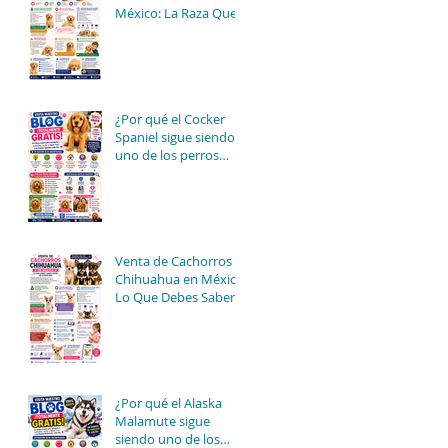
México: La Raza Que
Conquista Familias
Enteras 🐶💛
¿Por qué el Cocker
Spaniel sigue siendo
uno de los perros
familiares más
queridos del mundo?
🐶❤️✨
Venta de Cachorros
Chihuahua en México:
Lo Que Debes Saber
Antes de Elegir Uno
¿Por qué el Alaska
Malamute sigue
siendo uno de los