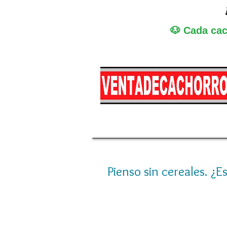
🐶 Cada cac
Miniatura
Medi
Pienso sin cereales. ¿E