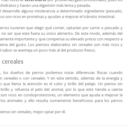
ohidratos y hacen una digestión más lenta y pesada.
l desarrolle alguna intolerancia a determinado ingrediente (pescado, 
nos son ricos en proteínas y ayudan a mejorar el tránsito intestinal.
erros tuvieran que elegir qué comer, optarían por carne o pescado y 
 a no ser que este fuera su único alimento. De este modo, además del 
amente importante y que compensa su elevado precio con respecto a 
 tema del gusto. Los piensos elaborados sin cereales son más ricos y 
l sabor se asemeja un poco más al del producto fresco.
n cereales
 los dueños de perros podemos notar diferencias físicas cuando 
cereales o con cereales. Y en este sentido, además de la energía y 
o que llama la atención es el color y brillo del pelaje. Un pienso sin 
brillo y refuerza el pelo del animal, por lo que este tiende a caerse 
 son ricos en condoprotectores, un elemento que ayuda a mejorar la 
e los animales y ello resulta sumamente beneficioso para los perros 
enso sin cereales, mejor optar por él.