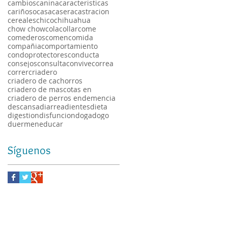
cambios
canina
caracteristicas
cariñoso
casa
casera
castracion
cereales
chico
chihuahua
chow chow
cola
collar
come
comederos
comen
comida
compañia
comportamiento
condoprotectores
conducta
consejos
consulta
convive
correa
correr
criadero
criadero de cachorros
criadero de mascotas en
criadero de perros en
demencia
descansa
diarrea
dientes
dieta
digestion
disfuncion
doga
dogo
duermen
educar
Síguenos