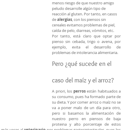
menos riesgo de que nuestro amigo 
peludo desarrolle algún tipo de 
reacción al gluten. Por tanto, en casos 
de 
alergias
, con los piensos sin 
cereales evitamos problemas de piel, 
caída de pelo, diarreas, vómitos, etc.
Por tanto, está claro que optar por 
pienso sin cebada, trigo o avena, por 
ejemplo, evita el desarrollo de 
problemas de intolerancia alimentaria.
Pero ¿qué sucede en el 
caso del maíz y el arroz?
A priori, los 
perros
 están habituados a 
su consumo, pues ha formado parte de 
su dieta. Y por comer arroz o maíz no se 
va a poner malo de un día para otro, 
pero si basamos la alimentación de 
nuestro perro en piensos de baja 
proteina y alto porcentaje de estos 
 más veces al 
veterinario
 por problemas gastrointestinales, pues los 