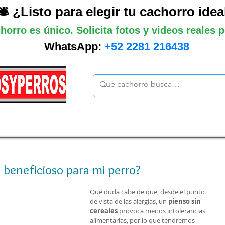
🛎️ ¿Listo para elegir tu cachorro idea
horro es único. Solicita fotos y videos reales
WhatsApp:
+52 2281 216438
ano
Grandes
Gigantes
Mas cach
s beneficioso para mi perro?
Qué duda cabe de que, desde el punto 
de vista de las alergias, un 
pienso sin 
cereales
 provoca menos intolerancias 
alimentarias, por lo que tendremos 