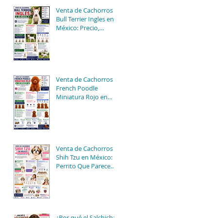
Venta de Cachorros
Bull Terrier Ingles en
México: Precio,
Cuidados y Consejos
para una Compra
Segura
Venta de Cachorros
French Poodle
Miniatura Rojo en
México: Precios,
Características y
Consejos de Compra
Venta de Cachorros
Shih Tzu en México: El
Perrito Que Parece
Peluche… Pero
Gobierna La Casa 😂
🐶
¿Por qué el Salchicha