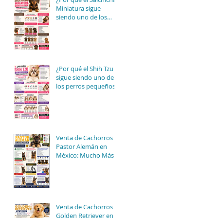
Miniatura sigue
siendo uno de los
perros más divertidos
y queridos del
mundo? 🐶🌭✨
¿Por qué el Shih Tzu
sigue siendo uno de
los perros pequeños
más adorables y
queridos del mundo?
🐶👑✨
Venta de Cachorros
Pastor Alemán en
México: Mucho Más
Que Un Perro
Guardián 🐶🖤
Venta de Cachorros
Golden Retriever en