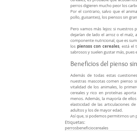
perros digieren mucho peor los carb
Por el contrario, salvo que el anima
pollo, guisantes), los piensos sin gra
Pero vamos más lejos: si nuestros p
dejarían de lado el arroz o el maíz,
componente nutricional, que es sum
los 
piensos con cereales
, está el
sabrosos y suelen gustar más, pues e
Beneficios del pienso si
Además de todas estas cuestiones,
nuestras mascotas comen pienso sin 
vitalidad de los animales, lo primer
cereales y rico en proteínas aporta 
menos. Además, la mayoría de ellos
elasticidad de las articulaciones d
adultos y los de mayor edad.
Así que, si podemos permitirnos un pi
Etiquetas:
perros
beneficio
cereales