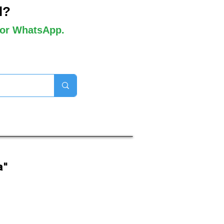
l?
 por WhatsApp.
orros disponibles

a"