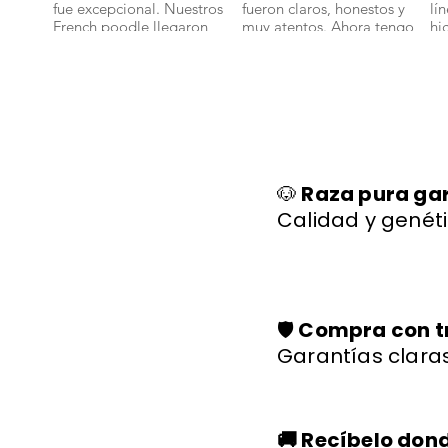
fue excepcional. Nuestros
fueron claros, honestos y
lí
French poodle llegaron
muy atentos. Ahora tengo
hi
bien y con toda su
un bichon maltes que es
sa
documentación." 🐾
parte de nuestra familia."
ll
🐕✨
🐩
🐶
Raza pura ga
Calidad y genéti
🛡️
Compra con t
Garantías claras
🚚 Recíbelo don