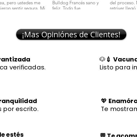
nea, pero ustedes me
Bulldog Francés sano y
del proceso.
cieron sentir segura. Mi
feliz. Todo fue
retriver llegó
lchciha es una belleza y
transparente y rápido."
excelente sal
egó con todo en orden."
🐾
¡Mas Opiniónes de Clientes!
rantizada
🐶
💉 Vacuna
ca verificadas.
Listo para i
ranquilidad
💖
Enamórat
 por escrito.
Te mostram
de estés
💬 Te aco