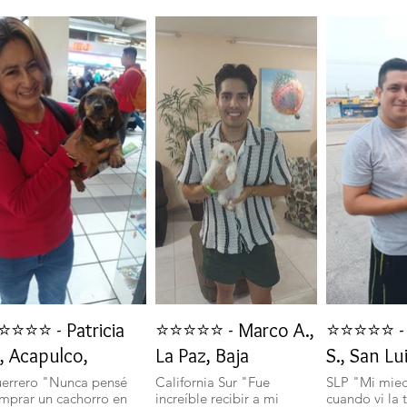
⭐⭐⭐⭐ - Patricia
⭐⭐⭐⭐⭐ - Marco A.,
⭐⭐⭐⭐⭐ - 
, Acapulco,
La Paz, Baja
S., San Lu
errero "Nunca pensé
California Sur "Fue
SLP "Mi mie
mprar un cachorro en
increíble recibir a mi
cuando vi la 