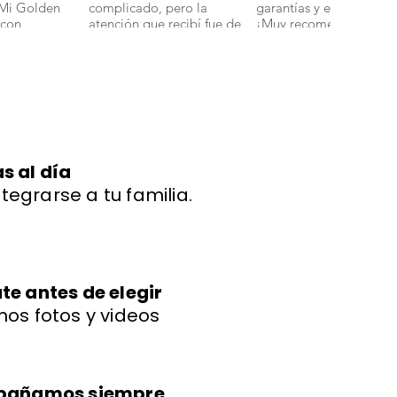
 Mi Golden
complicado, pero la
garantías y en perfecto 
 con
atención que recibí fue de
¡Muy recomendados!".
ud y energía."
primera. Mi bichon
boloñes Miniatura llegó
con todas sus vacunas y
más adorable de lo que
imaginaba." 🐾
s al día
ntegrarse a tu familia.
e antes de elegir
os fotos y videos
mpañamos siempre