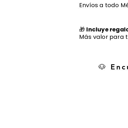
Envíos a todo Mé
🎁
Incluye regal
Más valor para t
🐶 Enc