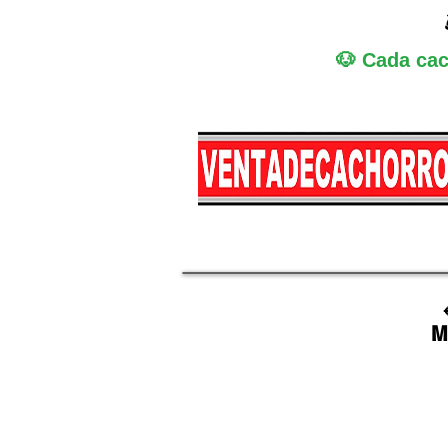
🐶 Cada cac
Miniatura
Medi
M