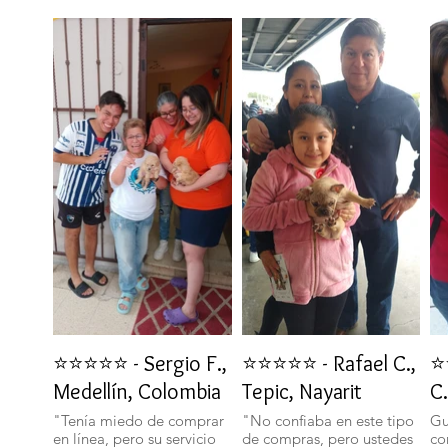
⭐⭐⭐⭐⭐ - Sergio F.,
⭐⭐⭐⭐⭐ - Rafael C.,
⭐
Medellín, Colombia
Tepic, Nayarit
C.
"Tenía miedo de comprar
"No confiaba en este tipo
Gu
en línea, pero su servicio
de compras, pero ustedes
co