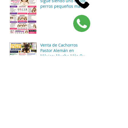
sigue siendo uno de los
perros pequeños más
adorables y queridos del
mundo? 🐶👑✨
Venta de Cachorros
Pastor Alemán en
México: Mucho Más Que
Un Perro Guardián 🐶🖤
Venta de Cachorros
Golden Retriever en
México: La Raza Que
Conquista Familias
Enteras 🐶💛