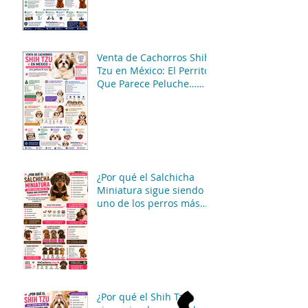
Venta de Cachorros Shih
Tzu en México: El Perrito
Que Parece Peluche…
Pero Gobierna La Casa 😂
🐶
¿Por qué el Salchicha
Miniatura sigue siendo
uno de los perros más
divertidos y queridos del
mundo? 🐶🌭✨
¿Por qué el Shih Tzu