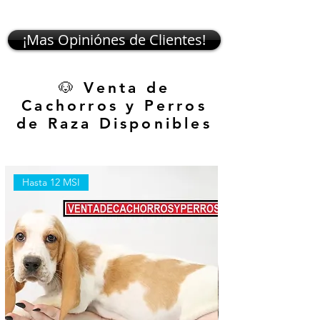
¡Mas Opiniónes de Clientes!
🐶 Venta de
Cachorros y Perros
de Raza Disponibles
Hasta 12 MSI
Hasta 12 MSI