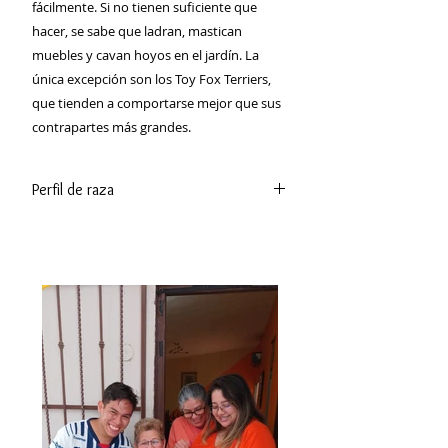
fácilmente. Si no tienen suficiente que
hacer, se sabe que ladran, mastican
muebles y cavan hoyos en el jardín. La
única excepción son los Toy Fox Terriers,
que tienden a comportarse mejor que sus
contrapartes más grandes.
Perfil de raza
Los fox terriers vienen en tres
variedades: liso, de alambre y de
juguete. Todos los Fox Terrier son
perros extrovertidos y curiosos que
disfrutan vigilando a la familia,
cavando y estando cerca de sus
dueños. La variedad Toy es más
pequeña y tiende a adaptarse mejor
a las personas mayores y a la vida en
apartamentos.