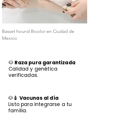
Basset hound Bicolor en Ciudad de
Basset Hound Trico
Mexico
Mexico
🐶
Raza pura garantizada
Calidad y genética
verificadas.
🐶
💉 Vacunas al día
Listo para integrarse a tu
familia.