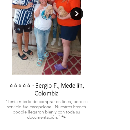
⭐⭐⭐⭐⭐ - Sergio F., Medellín,
⭐⭐⭐⭐⭐ - Rafael 
Colombia
"No confiaba en est
ustedes fueron c
"Tenía miedo de comprar en línea, pero su
atentos. Ahora ten
servicio fue excepcional. Nuestros French
poodle llegaron bien y con toda su
documentación." 🐾